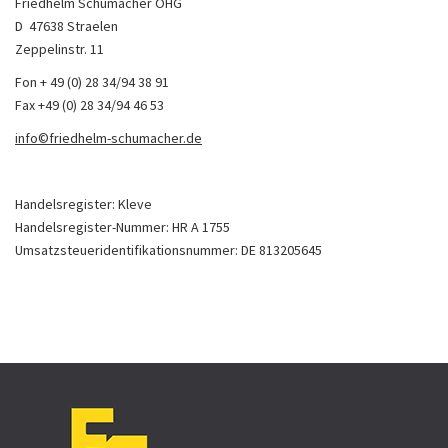
Friedhelm Schumacher OHG
D ­ 47638 Straelen
Zeppelinstr. 11
Fon + 49 (0) 28 34/94 38 91
Fax +49 (0) 28 34/94 46 53
info©friedhelm-schumacher.de
Handelsregister: Kleve
Handelsregister-Nummer: HR A 1755
Umsatzsteueridentifikationsnummer: DE 813205645