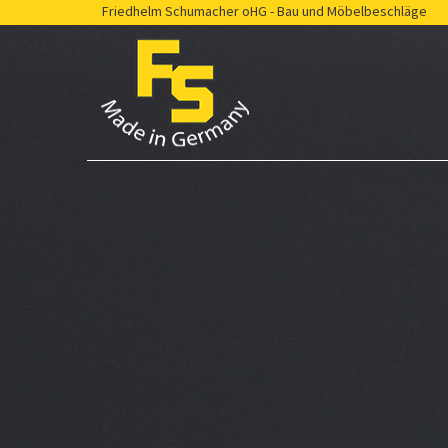
Friedhelm Schumacher oHG - Bau und Möbelbeschläge