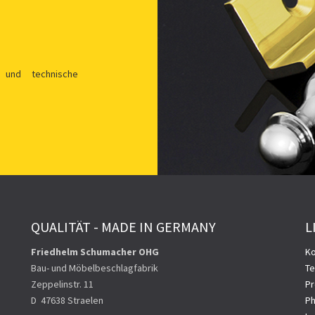
 und technische
QUALITÄT - MADE IN GERMANY
L
Friedhelm Schumacher OHG
Ko
Bau- und Möbelbeschlagfabrik
Te
Zeppelinstr. 11
Pr
D ­ 47638 Straelen
Ph