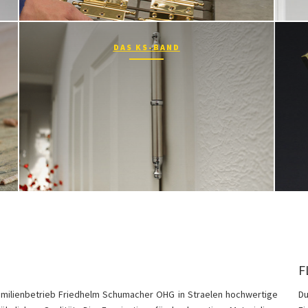
DAS KS-BAND
F
Familienbetrieb Friedhelm Schumacher OHG in Straelen hochwertige
Du