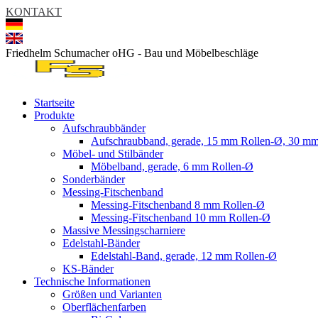
KONTAKT
Friedhelm Schumacher oHG - Bau und Möbelbeschläge
Startseite
Produkte
Aufschraubbänder
Aufschraubband, gerade, 15 mm Rollen-Ø, 30 mm
Möbel- und Stilbänder
Möbelband, gerade, 6 mm Rollen-Ø
Sonderbänder
Messing-Fitschenband
Messing-Fitschenband 8 mm Rollen-Ø
Messing-Fitschenband 10 mm Rollen-Ø
Massive Messingscharniere
Edelstahl-Bänder
Edelstahl-Band, gerade, 12 mm Rollen-Ø
KS-Bänder
Technische Informationen
Größen und Varianten
Oberflächenfarben