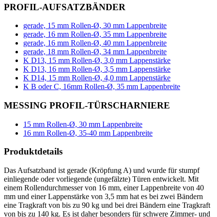
PROFIL-AUFSATZBÄNDER
gerade, 15 mm Rollen-Ø, 30 mm Lappenbreite
gerade, 16 mm Rollen-Ø, 35 mm Lappenbreite
gerade, 16 mm Rollen-Ø, 40 mm Lappenbreite
gerade, 18 mm Rollen-Ø, 34 mm Lappenbreite
K D13, 15 mm Rollen-Ø, 3,0 mm Lappenstärke
K D13, 16 mm Rollen-Ø, 3,5 mm Lappenstärke
K D14, 15 mm Rollen-Ø, 4,0 mm Lappenstärke
K B oder C, 16mm Rollen-Ø, 35 mm Lappenbreite
MESSING PROFIL-TÜRSCHARNIERE
15 mm Rollen-Ø, 30 mm Lappenbreite
16 mm Rollen-Ø, 35-40 mm Lappenbreite
Produktdetails
Das Aufsatzband ist gerade (Kröpfung A) und wurde für stumpf
einliegende oder vorliegende (ungefälzte) Türen entwickelt. Mit
einem Rollendurchmesser von 16 mm, einer Lappenbreite von 40
mm und einer Lappenstärke von 3,5 mm hat es bei zwei Bändern
eine Tragkraft von bis zu 90 kg und bei drei Bändern eine Tragkraft
von bis zu 140 kg. Es ist daher besonders für schwere Zimmer- und