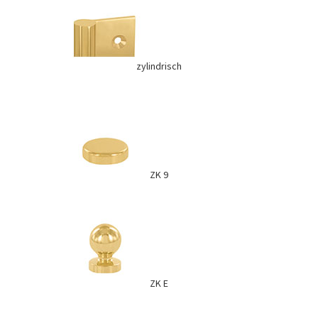
zylindrisch
ZK 9
ZK E