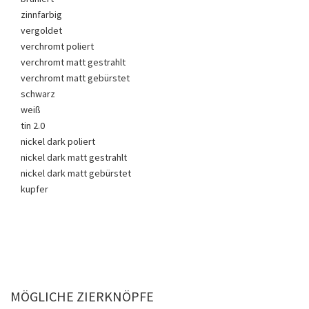
zinnfarbig
vergoldet
verchromt poliert
verchromt matt gestrahlt
verchromt matt gebürstet
schwarz
weiß
tin 2.0
nickel dark poliert
nickel dark matt gestrahlt
nickel dark matt gebürstet
kupfer
MÖGLICHE ZIERKNÖPFE