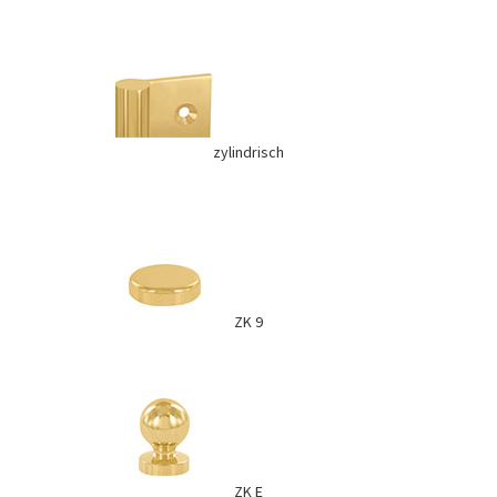
zylindrisch
ZK 9
ZK E