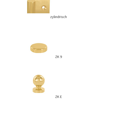
zylindrisch
ZK 9
ZK E