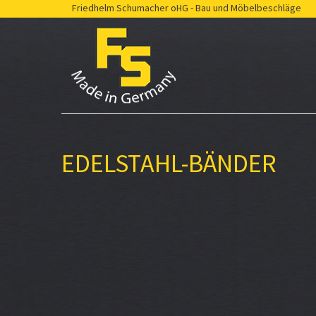
Friedhelm Schumacher oHG - Bau und Möbelbeschläge
EDELSTAHL-BÄNDER