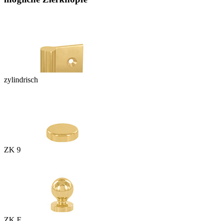
zylindrisch
ZK 9
ZK E