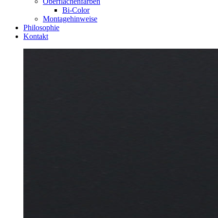
Oberflächenfarben
Bi-Color
Montagehinweise
Philosophie
Kontakt