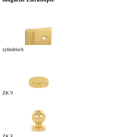
zylindrisch
ZK 9
ZK E