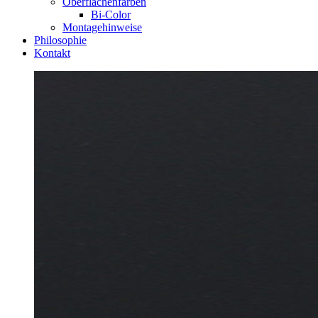
Oberflächenfarben
Bi-Color
Montagehinweise
Philosophie
Kontakt