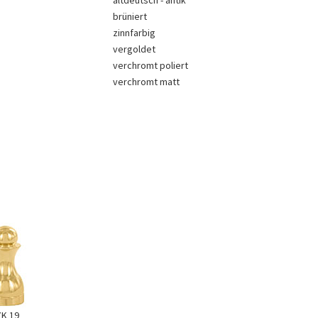
altdeutsch - antik
brüniert
zinnfarbig
vergoldet
verchromt poliert
verchromt matt
ZK 19