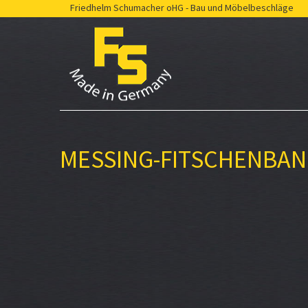
Friedhelm Schumacher oHG - Bau und Möbelbeschläge
MESSING-FITSCHENBA