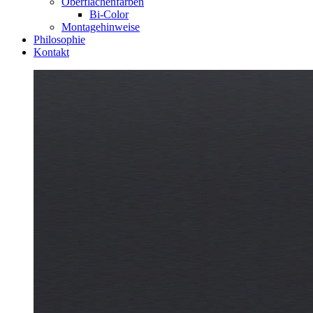
Oberflächenfarben
Bi-Color
Montagehinweise
Philosophie
Kontakt