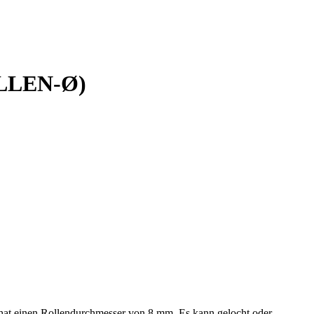
LLEN-Ø)
hat einen Rollendurchmesser von 8 mm. Es kann gelocht oder