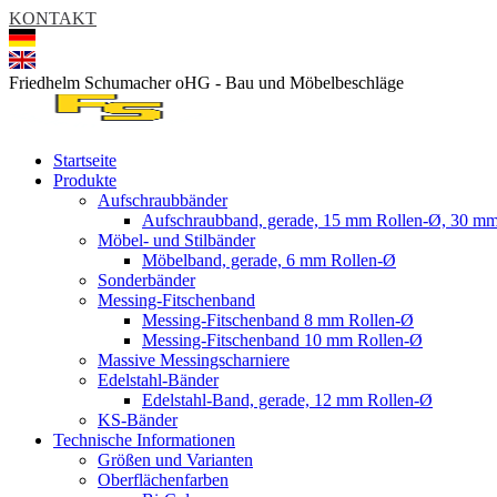
KONTAKT
Friedhelm Schumacher oHG - Bau und Möbelbeschläge
Startseite
Produkte
Aufschraubbänder
Aufschraubband, gerade, 15 mm Rollen-Ø, 30 mm
Möbel- und Stilbänder
Möbelband, gerade, 6 mm Rollen-Ø
Sonderbänder
Messing-Fitschenband
Messing-Fitschenband 8 mm Rollen-Ø
Messing-Fitschenband 10 mm Rollen-Ø
Massive Messingscharniere
Edelstahl-Bänder
Edelstahl-Band, gerade, 12 mm Rollen-Ø
KS-Bänder
Technische Informationen
Größen und Varianten
Oberflächenfarben