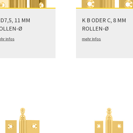
 D7,5, 11 MM
K B ODER C, 8 MM
OLLEN-Ø
ROLLEN-Ø
hr Infos
mehr Infos