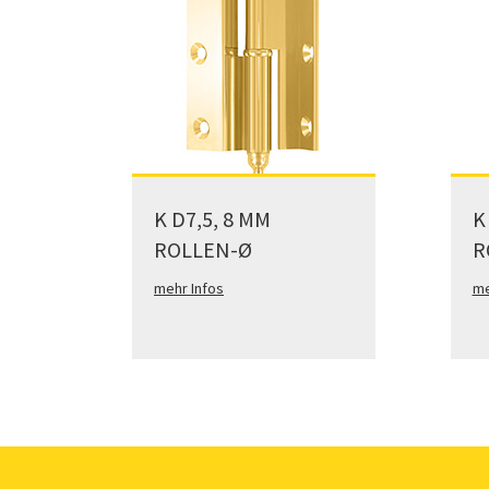
K D7,5, 8 MM
K
ROLLEN-Ø
R
mehr Infos
me