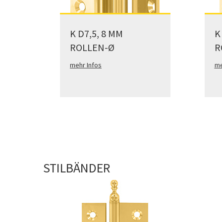
K D7,5, 8 MM
K
ROLLEN-Ø
R
mehr Infos
me
STILBÄNDER