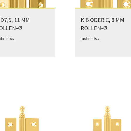
 D7,5, 11 MM
K B ODER C, 8 MM
OLLEN-Ø
ROLLEN-Ø
hr Infos
mehr Infos