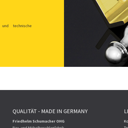
 und technische
QUALITÄT - MADE IN GERMANY
L
Friedhelm Schumacher OHG
Ko
Bau- und Möbelbeschlagfabrik
Te