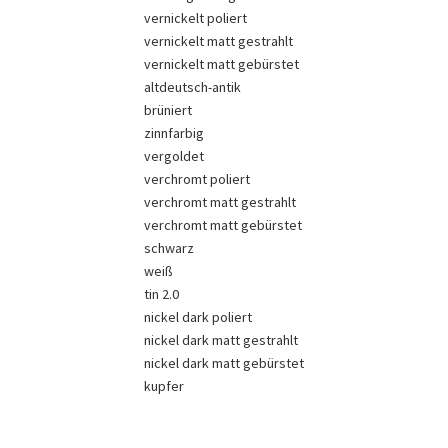
vernickelt poliert
vernickelt matt gestrahlt
vernickelt matt gebürstet
altdeutsch-antik
brüniert
zinnfarbig
vergoldet
verchromt poliert
verchromt matt gestrahlt
verchromt matt gebürstet
schwarz
weiß
tin 2.0
nickel dark poliert
nickel dark matt gestrahlt
nickel dark matt gebürstet
kupfer