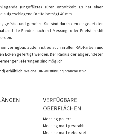
iegende (ungefälzte) Türen entwickelt. Es hat einen
e aufgeschlagene Breite beträgt 40 mm.
t, gefräst und gebohrt. Sie sind durch den eingesetzten
nal sind die Bänder auch mit Messing- oder Edelstahlstift
werden.
hen verfügbar. Zudem ist es auch in allen RAL-Farben und
eten Ecken gefertigt werden. Der Radius der abgerundeten
dermengenlieferungen sind möglich.
d) erhältlich.
Welche DIN-Ausführung brauche ich?
LÄNGEN
VERFÜGBARE
OBERFLÄCHEN
Messing poliert
Messing matt gestrahlt
Messing matt gebürstet