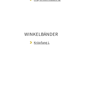
WINKELBÄNDER
Kröpfung L