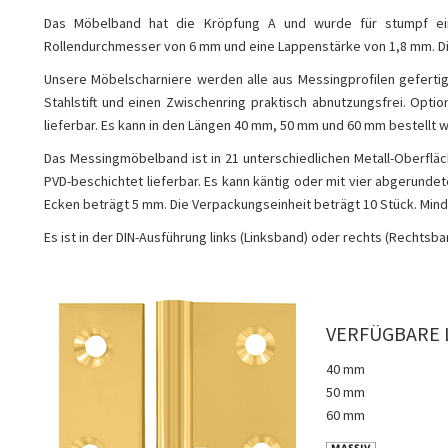
Das Möbelband hat die Kröpfung A und wurde für stumpf einl
Rollendurchmesser von 6 mm und eine Lappenstärke von 1,8 mm. Di
Unsere Möbelscharniere werden alle aus Messingprofilen gefertig
Stahlstift und einen Zwischenring praktisch abnutzungsfrei. Optio
lieferbar. Es kann in den Längen 40 mm, 50 mm und 60 mm bestellt 
Das Messingmöbelband ist in 21 unterschiedlichen Metall-Oberfläc
PVD-beschichtet lieferbar. Es kann käntig oder mit vier abgerund
Ecken beträgt 5 mm. Die Verpackungseinheit beträgt 10 Stück. Min
Es ist in der DIN-Ausführung links (Linksband) oder rechts (Rechtsban
VERFÜGBARE 
40 mm
50 mm
60 mm