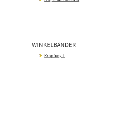
WINKELBÄNDER
Kröpfung L