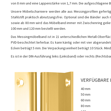
von 8 mm und eine Lappenstärke von 1,7 mm. Die aufgeschlagene B
Unsere Möbelscharniere werden alle aus Messingprofilen gefertig
Stahlstift praktisch abnutzungsfrei. Optional sind die Bänder auch 
sowie ab 80 mm wird das Möbelband immer mit Zwischenring gelief
100 mm und 120 mm bestellt werden.
Das Messingmöbelband ist in 21 unterschiedlichen Metall-Oberfläc
PVD-beschichtet lieferbar. Es kann käntig oder mit vier abgerund
Ecken beträgt 5 mm. Die Verpackungseinheit beträgt 10 Stück. Min
Es ist in der DIN-Ausführung links (Linksband) oder rechts (Rechtsban
VERFÜGBARE 
40 mm
50 mm
60 mm
80 mm