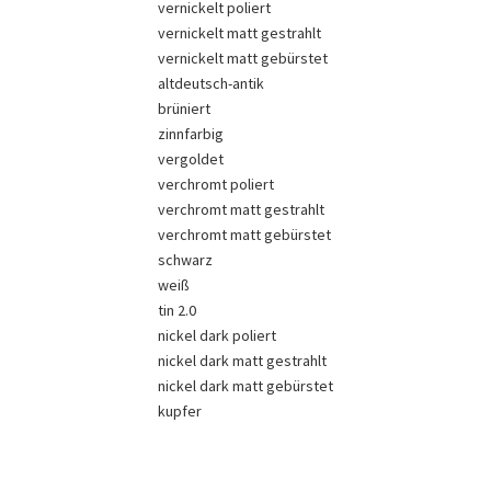
vernickelt poliert
vernickelt matt gestrahlt
vernickelt matt gebürstet
altdeutsch-antik
brüniert
zinnfarbig
vergoldet
verchromt poliert
verchromt matt gestrahlt
verchromt matt gebürstet
schwarz
weiß
tin 2.0
nickel dark poliert
nickel dark matt gestrahlt
nickel dark matt gebürstet
kupfer