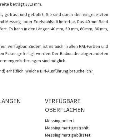
reite beträgt 33,3 mm.
t, gefräst und gebohrt. Sie sind durch den eingesetzten
mit Messing- oder Edelstahlstift lieferbar. Das 40 mm Band
ert. Es kann in den Längen 40 mm, 50 mm, 60 mm, 80 mm,
hen verfügbar. Zudem ist es auch in allen RAL-Farben und
eten Ecken gefertigt werden. Der Radius der abgerundeten
dermengenlieferungen sind möglich.
d) erhältlich.
Welche DIN-Ausführung brauche ich?
LÄNGEN
VERFÜGBARE
OBERFLÄCHEN
Messing poliert
Messing matt gestrahlt
Messing matt gebürstet