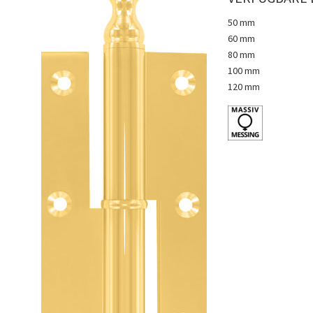
50 mm
60 mm
80 mm
100 mm
120 mm