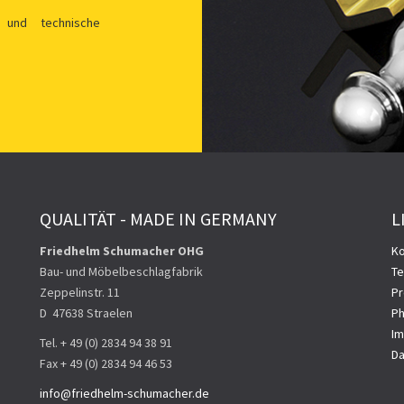
 und technische
QUALITÄT - MADE IN GERMANY
L
Friedhelm Schumacher OHG
Ko
Bau- und Möbelbeschlagfabrik
Te
Zeppelinstr. 11
Pr
D ­ 47638 Straelen
Ph
I
Tel. + 49 (0) 2834 94 38 91
Da
Fax + 49 (0) 2834 94 46 53
info@friedhelm-schumacher.de