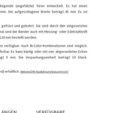
egende (ungefälzte) Türen entwickelt. Es hat einen
mm. Die aufgeschlagene Breite beträgt 45 mm. Es ist
 gefräst und gebohrt. Sie sind durch den eingesetzten
nal sind die Bänder auch mit Messing- oder Edelstahlstift
 120 mm bestellt werden.
en verfügbar. Auch Bi-Color-Kombinationen sind möglich.
eferbar. Es kann käntig oder mit vier abgerundeten Ecken
gt 5 mm. Die Verpackungseinheit beträgt 10 Stück.
d) erhältlich
.
Welche DIN-Ausführung brauche ich?
LÄNGEN
VERFÜGBARE