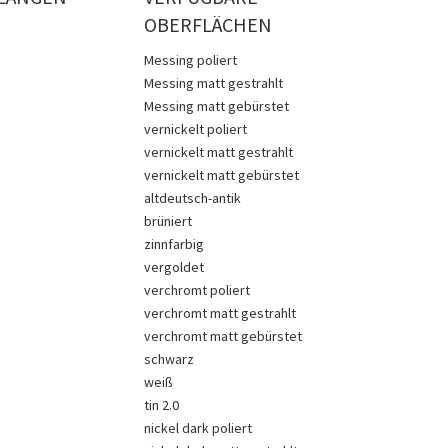
OBERFLÄCHEN
Messing poliert
Messing matt gestrahlt
Messing matt gebürstet
vernickelt poliert
vernickelt matt gestrahlt
vernickelt matt gebürstet
altdeutsch-antik
brüniert
zinnfarbig
vergoldet
verchromt poliert
verchromt matt gestrahlt
verchromt matt gebürstet
schwarz
weiß
tin 2.0
nickel dark poliert