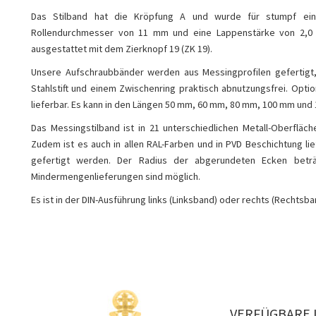
Das Stilband hat die Kröpfung A und wurde für stumpf einli
Rollendurchmesser von 11 mm und eine Lappenstärke von 2,0 
ausgestattet mit dem Zierknopf 19 (ZK 19).
Unsere Aufschraubbänder werden aus Messingprofilen gefertigt,
Stahlstift und einem Zwischenring praktisch abnutzungsfrei. Optio
lieferbar. Es kann in den Längen 50 mm, 60 mm, 80 mm, 100 mm und
Das Messingstilband ist in 21 unterschiedlichen Metall-Oberfläch
Zudem ist es auch in allen RAL-Farben und in PVD Beschichtung li
gefertigt werden. Der Radius der abgerundeten Ecken beträ
Mindermengenlieferungen sind möglich.
Es ist in der DIN-Ausführung links (Linksband) oder rechts (Rechtsban
VERFÜGBARE 