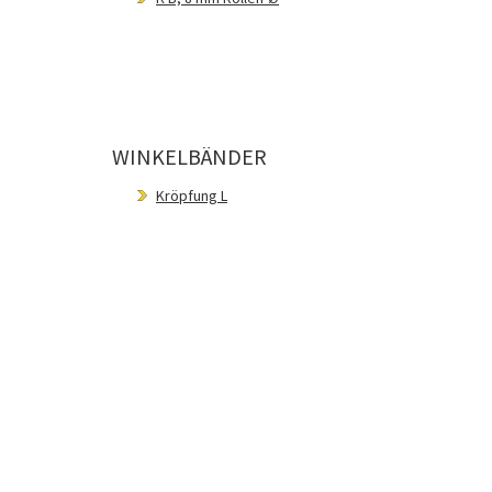
WINKELBÄNDER
Kröpfung L