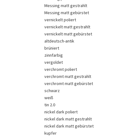
Messing matt gestrahlt
Messing matt gebürstet
vernickelt poliert
vernickelt matt gestrahlt
vernickelt matt gebürstet
altdeutsch-antik
brüniert
zinnfarbig
vergoldet
verchromt poliert
verchromt matt gestrahlt
verchromt matt gebürstet
schwarz
weiß
tin 2.0
nickel dark poliert
nickel dark matt gestrahlt
nickel dark matt gebürstet
kupfer