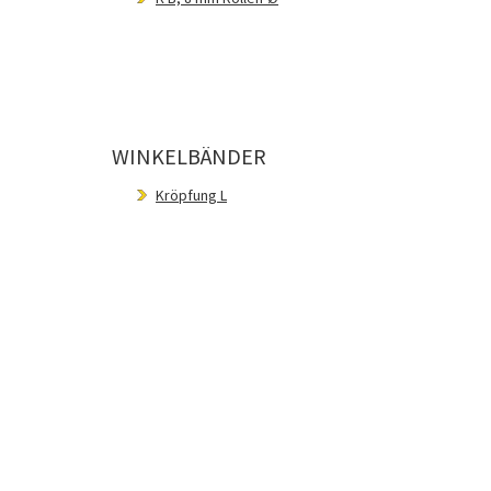
WINKELBÄNDER
Kröpfung L