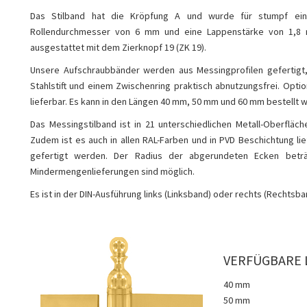
Das Stilband hat die Kröpfung A und wurde für stumpf einli
Rollendurchmesser von 6 mm und eine Lappenstärke von 1,8 m
ausgestattet mit dem Zierknopf 19 (ZK 19).
Unsere Aufschraubbänder werden aus Messingprofilen gefertigt,
Stahlstift und einem Zwischenring praktisch abnutzungsfrei. Optio
lieferbar. Es kann in den Längen 40 mm, 50 mm und 60 mm bestellt 
Das Messingstilband ist in 21 unterschiedlichen Metall-Oberfläch
Zudem ist es auch in allen RAL-Farben und in PVD Beschichtung li
gefertigt werden. Der Radius der abgerundeten Ecken beträ
Mindermengenlieferungen sind möglich.
Es ist in der DIN-Ausführung links (Linksband) oder rechts (Rechtsban
VERFÜGBARE 
40 mm
50 mm