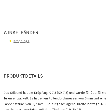
WINKELBÄNDER
Kröpfung L
PRODUKTDETAILS
Das Stilband hat die Kröpfung K 7,5 (KD 7,5) und wurde für überfälzte
Türen entwickelt. Es hat einen Rollendurchmesser von 6 mm und eine
Lappenstärke von 1,7 mm. Die aufgeschlagene Breite beträgt 32,5
mm. Es ist ausgestattet mit dem Zierknopf 19 (ZK 19).