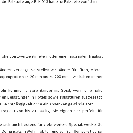
die Falztiefe an, z.B. K D13 hat eine Falztiefe von 13 mm.
r Höhe von zwei Zentimetern oder einer maximalen Traglast
dern verlangt. So stellen wir Bänder für Türen, Möbel,
 Lappengröße von 20 mm bis zu 200 mm – wir haben immer
elmehr kommen unsere Bänder ins Spiel, wenn eine hohe
ohen Belastungen in Hotels sowie Palasttüren ausgesetzt.
ie Leichtgängigkeit ohne ein Absenken gewährleistet.
raglast von bis zu 300 kg. Sie eignen sich perfekt für
e sich auch bestens für viele weitere Spezialzwecke. So
. Der Einsatz in Wohnmobilen und auf Schiffen sorgt daher