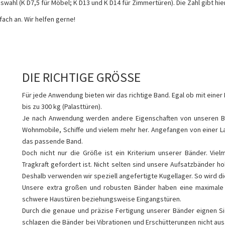
ahl (K D7,5 für Möbel; K D13 und K D14 für Zimmertüren). Die Zahl gibt hier 
ach an. Wir helfen gerne!
DIE RICHTIGE GRÖSSE
Für jede Anwendung bieten wir das richtige Band. Egal ob mit eine
bis zu 300 kg (Palasttüren).
Je nach Anwendung werden andere Eigenschaften von unseren Bän
Wohnmobile, Schiffe und vielem mehr her. Angefangen von einer
das passende Band.
Doch nicht nur die Größe ist ein Kriterium unserer Bänder. Vi
Tragkraft gefordert ist. Nicht selten sind unsere Aufsatzbänder h
Deshalb verwenden wir speziell angefertigte Kugellager. So wird d
Unsere extra großen und robusten Bänder haben eine maximale T
schwere Haustüren beziehungsweise Eingangstüren.
Durch die genaue und präzise Fertigung unserer Bänder eignen Si
schlagen die Bänder bei Vibrationen und Erschütterungen nicht aus