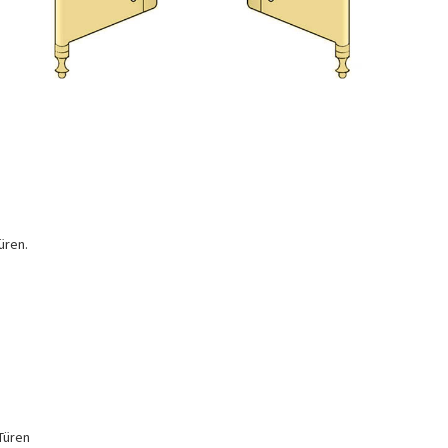
üren.
Türen