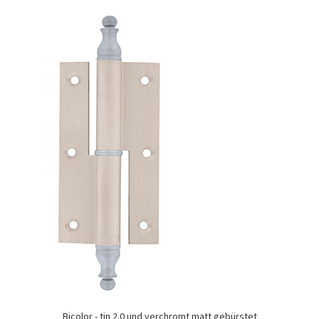
Bicolor - tin 2.0 und verchromt matt gebürstet