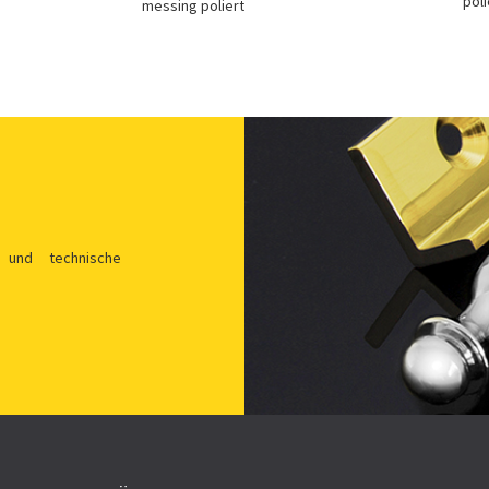
poli
messing poliert
 und technische