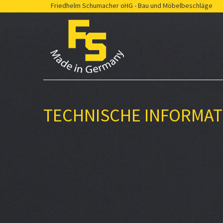
Friedhelm Schumacher oHG - Bau und Möbelbeschläge
TECHNISCHE INFORMA