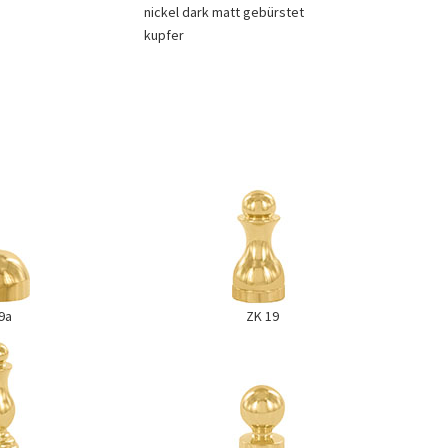
nickel dark matt gebürstet
kupfer
9a
ZK 19