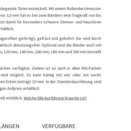
kliegende Türen entwickelt. Mit einem Rollendurchmesser
n 3,5 mm hat es bei zwei Bändern eine Tragkraft von bis
Es ist damit für besonders schwere Zimmer- und Haustüren
hältlich.
profilen gefertigt, gefräst und gebohrt. Sie sind durch
ktisch abnutzungsfrei. Optional sind die Bänder auch mit
0 mm, 120 mm, 140 mm, 160 mm, 180 mm und 200 mm bestellt
lächen verfügbar. Zudem ist es auch in allen RAL-Farben
n sind möglich. Es kann käntig mit vier oder mit sechs
en Ecken beträgt 10 mm. In der Standardausführung sind
gen Aufpreis erhältlich.
d) erhältlich.
Welche DIN-Ausführung brauche ich?
LÄNGEN
VERFÜGBARE