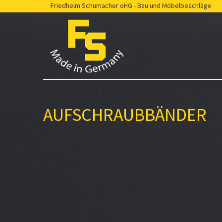
Friedhelm Schumacher oHG - Bau und Möbelbeschläge
AUFSCHRAUBBÄNDER