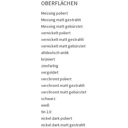
OBERFLÄCHEN
Messing poliert
Messing matt gestrahlt
Messing matt gebürstet
vernickelt poliert
vernickelt matt gestrahlt
vernickelt matt gebürstet
altdeutsch-antik
brüniert
zinnfarbig
vergoldet
verchromt poliert
verchromt matt gestrahlt
verchromt matt gebürstet
schwarz
weiß
tin 2.0
nickel dark poliert
nickel dark matt gestrahlt