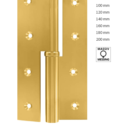
100 mm
120 mm
140 mm
160 mm
180 mm
200 mm