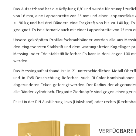
Das Aufsatzband hat die Kröpfung B/C und wurde für stumpf zurüc
von 16 mm, eine Lappenbreite von 35 mm und einer Lappenstärke vo
zu 90 kg und bei drei Bändern eine Tragkraft von bis zu 140 kg. 
geeignet. Es ist alternativ auch mit einer Lappenbreite von 25 mm er
Unsere gekröpften Profilaufschraubbänder werden alle aus Messing
den eingesetzten Stahlstift und dem wartungsfreien Kugellager pra
Messing- oder Edelstahlstift lieferbar. Es kann in den Längen 10
werden.
Das Messingaufsatzband ist in 21 unterschiedlichen Metall-Oberf
und in PVD-Beschichtung lieferbar. Auch Bi-Color-Kombinatione
abgerundeten Ecken gefertigt werden. Der Radius der abgerundet
alle Bänder zylindrisch. Elegante Zierknöpfe sind gegen einen gerin
Es ist in der DIN-Ausführung links (Linksband) oder rechts (Rechtsban
VERFÜGBARE 