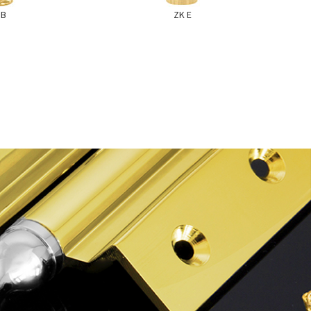
 B
ZK E