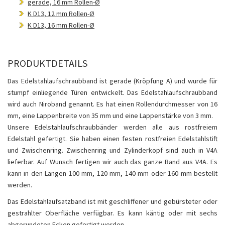
gerade, 16 mm Rollen-Ø
K D13, 12 mm Rollen-Ø
K D13, 16 mm Rollen-Ø
PRODUKTDETAILS
Das Edelstahlaufschraubband ist gerade (Kröpfung A) und wurde für
stumpf einliegende Türen entwickelt. Das Edelstahlaufschraubband
wird auch Niroband genannt. Es hat einen Rollendurchmesser von 16
mm, eine Lappenbreite von 35 mm und eine Lappenstärke von 3 mm.
Unsere Edelstahlaufschraubbänder werden alle aus rostfreiem
Edelstahl gefertigt. Sie haben einen festen rostfreien Edelstahlstift
und Zwischenring. Zwischenring und Zylinderkopf sind auch in V4A
lieferbar. Auf Wunsch fertigen wir auch das ganze Band aus V4A. Es
kann in den Längen 100 mm, 120 mm, 140 mm oder 160 mm bestellt
werden.
Das Edelstahlaufsatzband ist mit geschliffener und gebürsteter oder
gestrahlter Oberfläche verfügbar. Es kann käntig oder mit sechs
abgerundeten Ecken gefertigt werden.